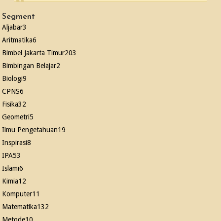
Segment
Aljabar
3
Aritmatika
6
Bimbel Jakarta Timur
203
Bimbingan Belajar
2
Biologi
9
CPNS
6
Fisika
32
Geometri
5
Ilmu Pengetahuan
19
Inspirasi
8
IPA
53
Islami
6
Kimia
12
Komputer
11
Matematika
132
Metode
10