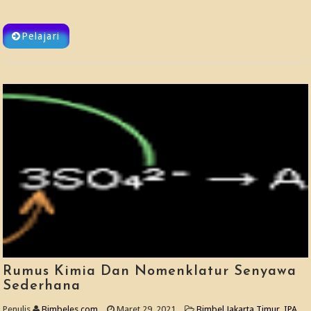
Pelajari
Rumus Kimia Dan Nomenklatur Senyawa
Sederhana
Penulis
Bimbeles.com
Maret 29, 2021
Bimbel Jakarta Timur
,
IPA
,