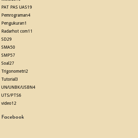
PAT PAS UAS
19
Pemrograman
4
Pengukuran
1
Radarhot com
11
SD
29
SMA
50
SMP
57
Soal
27
Trigonometri
2
Tutorial
3
UN/UNBK/USBN
4
UTS/PTS
6
video
12
Facebook