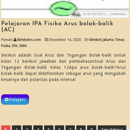
Pelajaran IPA Fisika Arus bolak-balik
(AC)
Penulis
Bimbeles.com
Desember 14, 2020
Bimbel Jakarta Timur
,
Fisika
,
IPA
,
SMA
Berikut adalah Soal Arus dan Tegangan Bolak-balik untuk
kelas 12 berikut jawaban dan pembahasanSoal Arus dan
Tegangan Bolak-balik Kelas 12Apa arus bolak-balik?Arus
bolak-balik dapat didefinisikan sebagai arus yang mengubah
besarnya dan polaritas pada interval
Pelajari
1
2
3
4
5
6
7
8
9
Sesudahnya