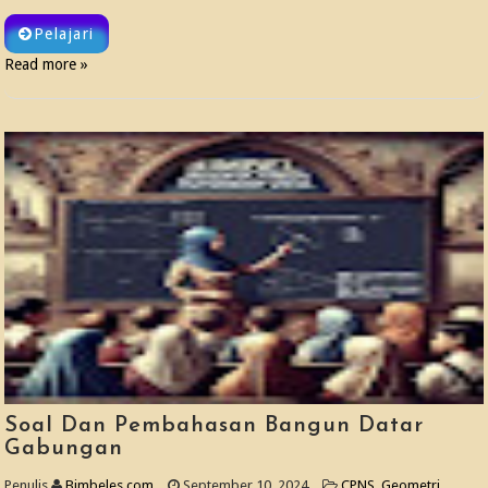
Pelajari
Read more »
Soal Dan Pembahasan Bangun Datar
Gabungan
Penulis
Bimbeles.com
September 10, 2024
CPNS
,
Geometri
,