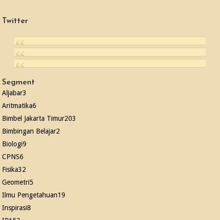
Twitter
Segment
Aljabar
3
Aritmatika
6
Bimbel Jakarta Timur
203
Bimbingan Belajar
2
Biologi
9
CPNS
6
Fisika
32
Geometri
5
Ilmu Pengetahuan
19
Inspirasi
8