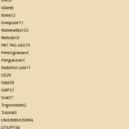
IPA
53
Islami
6
Kimia
12
Komputer
11
Matematika
132
Metode
10
PAT PAS UAS
19
Pemrograman
4
Pengukuran
1
Radarhot com
11
SD
29
SMA
50
SMP
57
Soal
27
Trigonometri
2
Tutorial
3
UN/UNBK/USBN
4
UTS/PTS
6