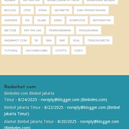
BIOLOGI
CPNS
FISIKA
GEOMETRI
ILMU PENGETAHUAN
INSPIRASI
IPA
ISLAMI
KIMIA
KOMPUTER
MATEMATIKA
METODE
PAT PAS UAS
PEMROGRAMAN
PENGUKURAN
RADARHOT COM
SD
SMA
SMP
SOAL
TRIGONOMETRI
TUTORIAL
UN/UNBK/USBN
UTS/PTS
VIDEO
Radarhot com
Bimbeles com Bimbel Jakarta
Timur
- 8/24/2025
- noreply@blogger.com (Bimbeles.com)
Bimbel Jakarta Timur
- 8/22/2025
- noreply@blogger.com (Bimbel
Jakarta Timur)
Alamat Bimbel Jakarta Timur
- 8/20/2025
- noreply@blogger.com
(Bimbeles.com)