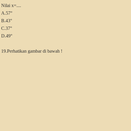
Nilai x=....
A.57°
B.43°
C.37°
D.49°
19.Perhatikan gambar di bawah !