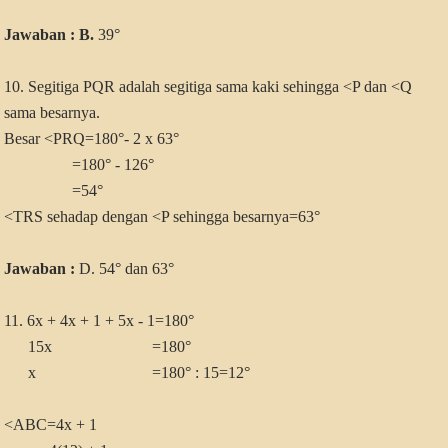
Jawaban : B.
39°
10. Segitiga PQR adalah segitiga sama kaki sehingga <P dan <Q
sama besarnya.
Besar <PRQ=180°- 2 x 63
°
=180° - 126°
=54°
<TRS sehadap dengan <P sehingga besarnya=63°
Jawaban :
D. 54° dan 63°
11. 6x + 4x + 1 + 5x - 1=180°
15x =180°
x =180° : 15=12°
<ABC=4x + 1