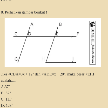
8. Perhatikan gambar berikut !
Jika <CDA=3x + 12° dan <ADE=x + 20°, maka besar <EHI
adalah.....
A.37°
B. 57°
C. 111°
D. 123°