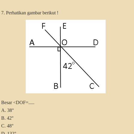
7. Perhatikan gambar berikut !
Besar <DOF=.....
A. 38°
B. 42°
C. 48°
D. 132°