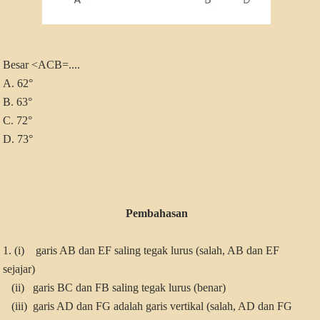
Besar <ACB=....
A. 62°
B. 63°
C. 72°
D. 73°
Pembahasan
1.
(i) garis AB dan EF saling tegak lurus (salah, AB dan EF
sejajar)
(ii) garis BC dan FB saling tegak lurus (benar)
(iii) garis AD dan FG adalah garis vertikal (salah, AD dan FG