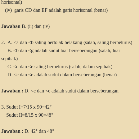
horisontal)
(iv) garis CD dan EF adalah garis horisontal (benar)
Jawaban
B. (ii) dan (iv)
2.
A. <a dan <b saling bertolak belakang (salah, saling berpelurus)
B. <b dan <g adalah sudut luar berseberangan (salah, luar
sepihak)
C. <d dan <e saling berpelurus (salah, dalam sepihak)
D. <c dan <e adalah sudut dalam berseberangan (benar)
Jawaban :
D. <c dan <e adalah sudut dalam berseberangan
3. Sudut I=7/15 x 90=42°
Sudut II=8/15 x 90=48°
Jawaban :
D. 42° dan 48°