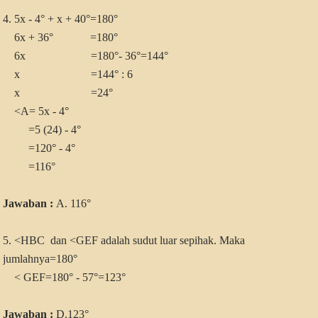
4.
5x - 4° + x + 40°=180
°
6x + 36° =180°
6x =180°- 36°=144°
x =144° : 6
x =24°
<A=
5x - 4°
=5 (24) - 4°
=120° - 4°
=116°
Jawaban :
A. 116°
5.
<HBC dan <GEF adalah sudut luar sepihak. Maka
jumlahnya=180
°
< GEF=180° - 57°=123°
Jawaban :
D.123°