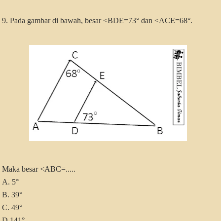
9. Pada gambar di bawah, besar <BDE=73° dan <ACE=68°.
Maka besar <ABC=.....
A. 5°
B. 39°
C. 49°
D.141°