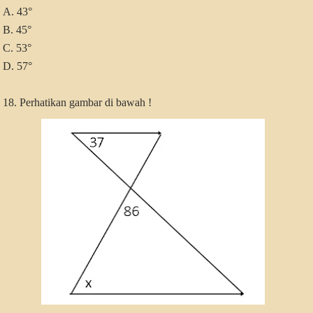
A. 43°
B. 45°
C. 53°
D. 57°
18. Perhatikan gambar di bawah !