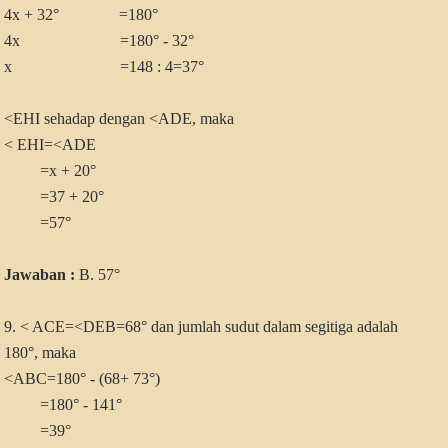
4x + 32° =180°
4x =180° - 32°
x =148 : 4=37°
<EHI sehadap dengan <ADE, maka
< EHI=<ADE
=x + 20°
=37 + 20°
=57°
Jawaban :
B. 57°
9. < ACE=<DEB=68° dan jumlah sudut dalam segitiga adalah
180°, maka
<ABC=180° - (68+ 73°)
=180° - 141°
=39°