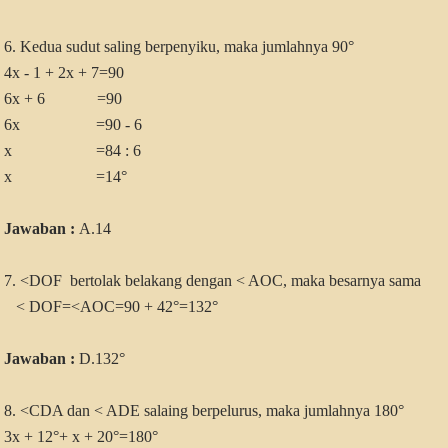
6. Kedua sudut saling berpenyiku, maka jumlahnya 90°
4x - 1 + 2x + 7=90
6x + 6 =90
6x =90 - 6
x =84 : 6
x =14°
Jawaban :
A.14
7. <DOF bertolak belakang dengan < AOC, maka besarnya sama
< DOF=<AOC=90 + 42
°=132°
Jawaban :
D.132
°
8.
<CDA dan < ADE salaing berpelurus, maka jumlahnya 180°
3x + 12°+ x + 20°=180
°