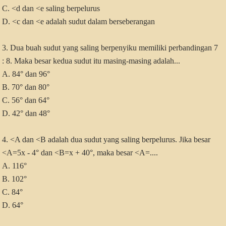
C. <d dan <e saling berpelurus
D. <c dan <e adalah sudut dalam berseberangan
3. Dua buah sudut yang saling berpenyiku memiliki perbandingan 7
: 8. Maka besar kedua sudut itu masing-masing adalah...
A. 84° dan 96°
B. 70° dan 80°
C. 56° dan 64°
D. 42° dan 48°
4. <A dan <B adalah dua sudut yang saling berpelurus. Jika besar
<A=5x - 4° dan <B=x + 40°, maka besar <A=....
A. 116°
B. 102°
C. 84°
D. 64°