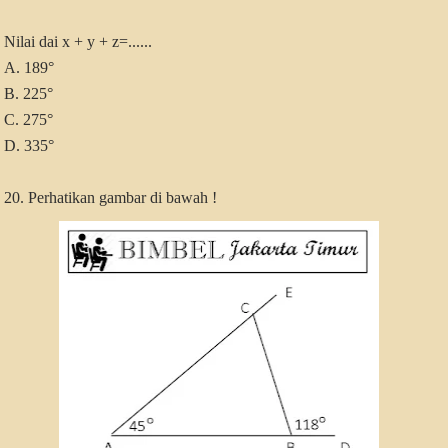
Nilai dai x + y + z=......
A. 189°
B. 225°
C. 275°
D. 335°
20. Perhatikan gambar di bawah !