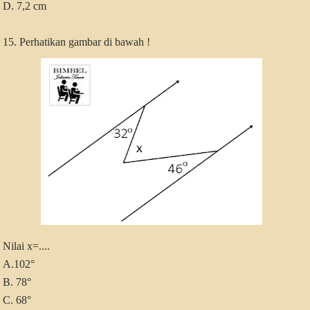
D. 7,2 cm
15. Perhatikan gambar di bawah !
Nilai x=....
A.102°
B. 78°
C. 68°