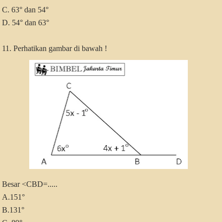
C. 63° dan 54°
D. 54° dan 63°
11. Perhatikan gambar di bawah !
Besar <CBD=.....
A.151°
B.131°