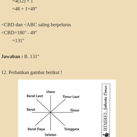
=4(12) + 1
=48 + 1=49°
<CBD dan <ABC saling berpelurus
<CBD=180° - 49°
=131°
Jawaban :
B. 131°
12. Perhatikan gambar berikut !