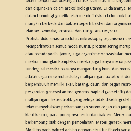
telah memperkuat dukungan untuk klasifikasi lima kingdom o
dan digunakan dalam artikel biologi utama. Di dalamnya, Mon
dalam homologi genetik telah mendefinisikan kelompok bakt
mungkin berbeda dari bakteri seperti bakteri dari organism
Plantae, Animalia, Protista, dan Fungi, atau Mycota.
Protista didominasi uniseluler, mikroskopis, organisme n
Memperlihatkan semua mode nutrisi, protista sering merupa
atau pseudopodia. Jamur, juga organisme nonvaskular, menu
miselium mungkin kompleks, mereka juga hanya menunjukkan 
Dinding sel mereka biasanya mengandung kitin, dan mere
adalah organisme multiseluler, multijaringan, autotrofik
berpembuluh memiliki akar, batang, daun, dan organ repr
pergantian generasi antara generasi haploid (gametofit) da
multijaringan, heterotrofik yang selnya tidak dikelilingi 
telah menyebabkan perkembangan sistem organ dan jaringa
klasifikasi ini, pada prinsipnya terdiri dari bakteri. Mer
berkembang biak dengan pembelahan. Materi genetik mereka
Motilitas pada bakteri adalah dengan struktur flagela yang 