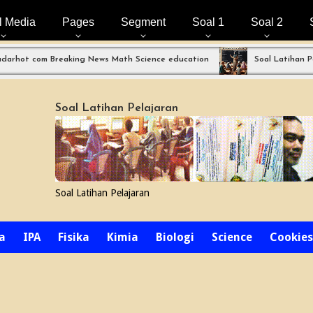
l Media
Pages
Segment
Soal 1
Soal 2
com Breaking News Math Science education
Soal Latihan Perpang
Soal Latihan Pelajaran
Soal Latihan Pelajaran
a
IPA
Fisika
Kimia
Biologi
Science
Cookies