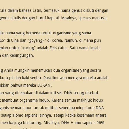
itulis dalam bahasa Latin, termasuk nama genus diikuti dengan
enus ditulis dengan huruf kapital. Misalnya, spesies manusia
liki nama yang berbeda untuk organisme yang sama.
āo” di Cina dan “goyang-i” di Korea. Namun, di mana pun
iah untuk "kucing" adalah Felis catus. Satu nama ilmiah
n dan kebingungan.
ng Anda mungkin menemukan dua organisme yang secara
i kutu pil dan kaki seribu. Para ilmuwan mengira mereka adalah
njukkan bahwa mereka BUKAN!
n yang ditemukan di dalam inti sel. DNA sering disebut
ntuk membuat organisme hidup. Karena semua makhluk hidup
ganisme mana pun untuk melihat seberapa mirip kode DNA
etiap Homo sapiens lainnya. Tetapi ketika kesamaan antara
 mereka juga berkurang. Misalnya, DNA Homo sapiens 96%