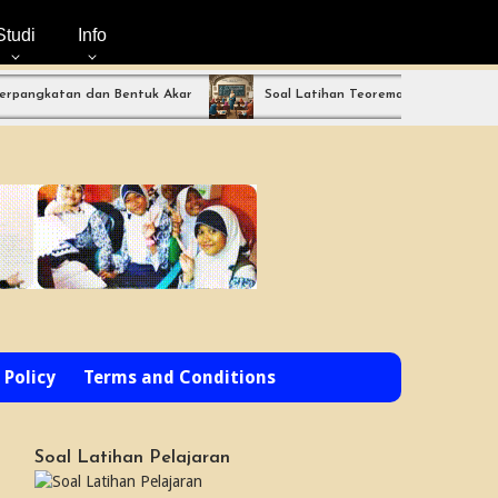
Studi
Info
katan dan Bentuk Akar
Soal Latihan Teorema Phytagoras by Bimbel 
 Policy
Terms and Conditions
Soal Latihan Pelajaran