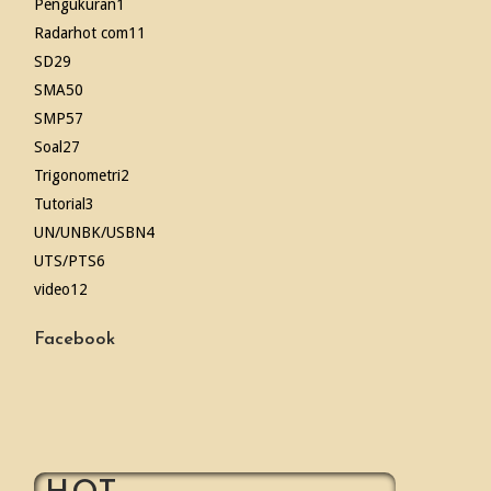
Pengukuran
1
Radarhot com
11
SD
29
SMA
50
SMP
57
Soal
27
Trigonometri
2
Tutorial
3
UN/UNBK/USBN
4
UTS/PTS
6
video
12
Facebook