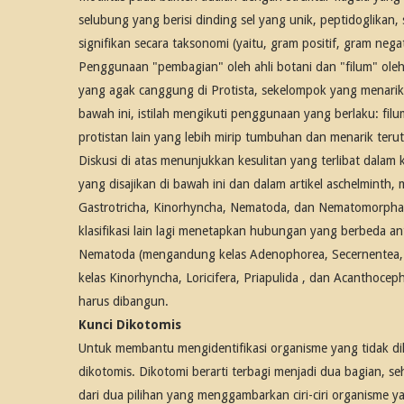
selubung yang berisi dinding sel yang unik, peptidoglikan
signifikan secara taksonomi (yaitu, gram positif, gram nega
Penggunaan "pembagian" oleh ahli botani dan "filum" oleh
yang agak canggung di Protista, sekelompok yang menarik b
bawah ini, istilah mengikuti penggunaan yang berlaku: fil
protistan lain yang lebih mirip tumbuhan dan menarik terut
Diskusi di atas menunjukkan kesulitan yang terlibat dalam kla
yang disajikan di bawah ini dan dalam artikel aschelminth, 
Gastrotricha, Kinorhyncha, Nematoda, dan Nematomorpha. Kl
klasifikasi lain lagi menetapkan hubungan yang berbeda ant
Nematoda (mengandung kelas Adenophorea, Secernentea,
kelas Kinorhyncha, Loricifera, Priapulida , dan Acanthoce
harus dibangun.
Kunci Dikotomis
Untuk membantu mengidentifikasi organisme yang tidak di
dikotomis. Dikotomi berarti terbagi menjadi dua bagian, s
dari dua pilihan yang menggambarkan ciri-ciri organisme ya