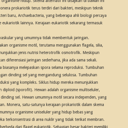
rganisme hidup. Skema alternatif ini disajikan di bawah ini
era prokariotik terus terdiri dari bakteri, meskipun teknik
eri baru, Archaebacteria, yang beberapa ahli biologi percaya
e eukariotik lainnya. Kerajaan eukariotik sekarang termasuk
onvaskular yang umumnya tidak membentuk jaringan.
kan organisme motil, terutama menggunakan flagela, silia,
njukkan jenis nutrisi heterotrofik osmotrofik. Meskipun
diferensiasi jaringan sederhana, jika ada sama sekali.
ka biasanya melepaskan spora selama reproduksi. Tumbuhan
 dengan dinding sel yang mengandung selulosa. Tumbuhan
oduksi yang kompleks. Siklus hidup mereka menunjukkan
n diploid (sporofit). Hewan adalah organisme multiseluler,
oleh dinding sel. Hewan umumnya motil secara independen, yang
n. Monera, satu-satunya kerajaan prokariotik dalam skema
eka umumnya organisme uniseluler yang hidup bebas yang
 terkonsentrasi di area nuklir yang tidak terikat membran.
berbeda dari flagel eukariotik. Sebagian besar bakteri memiliki