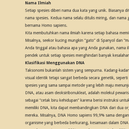
Nama Ilmiah
Setiap spesies diberi nama dua kata yang unik. Biasanya d
nama spesies. Kedua nama selalu ditulis miring, dan nama g
bernama Homo sapiens.
Kita membutuhkan nama ilmiah karena setiap bahasa memi
Misalnya, seekor kucing mungkin “gato” di Spanyol dan “m
Anda tinggal atau bahasa apa yang Anda gunakan, nama ilm
pendek untuk setiap spesies menghindari banyak kesalaha
Klasifikasi Menggunakan DNA
Taksonomi bukanlah sistem yang sempurna. Kadang-kada
visual identik tetapi sangat berbeda secara genetik, sepert
spesies yang sama sampai metode yang lebih maju menu
DNA, atau asam deoksiribonukleat, adalah molekul pewarisa
sebagai “cetak biru kehidupan” karena berisi instruksi u
memiliki DNA, kita dapat membandingkan DNA dari dua or
mereka. Misalnya, DNA Homo sapiens 99,9% sama dengan s
organisme yang berbeda berkurang, kesamaan dalam DNA