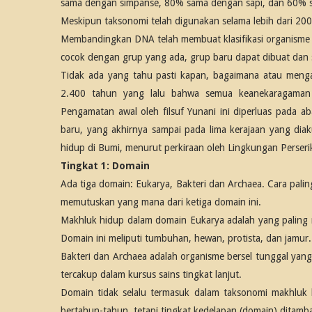
sama dengan simpanse, 80% sama dengan sapi, dan 60% s
Meskipun taksonomi telah digunakan selama lebih dari 200 
Membandingkan DNA telah membuat klasifikasi organisme l
cocok dengan grup yang ada, grup baru dapat dibuat dan si
Tidak ada yang tahu pasti kapan, bagaimana atau mengap
2.400 tahun yang lalu bahwa semua keanekaragaman h
Pengamatan awal oleh filsuf Yunani ini diperluas pada 
baru, yang akhirnya sampai pada lima kerajaan yang diaku
hidup di Bumi, menurut perkiraan oleh Lingkungan Perse
Tingkat 1: Domain
Ada tiga domain: Eukarya, Bakteri dan Archaea. Cara pali
memutuskan yang mana dari ketiga domain ini.
Makhluk hidup dalam domain Eukarya adalah yang paling m
Domain ini meliputi tumbuhan, hewan, protista, dan jamur.
Bakteri dan Archaea adalah organisme bersel tunggal yang
tercakup dalam kursus sains tingkat lanjut.
Domain tidak selalu termasuk dalam taksonomi makhluk h
bertahun-tahun, tetapi tingkat kedelapan (domain) ditam