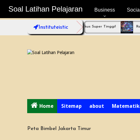
Soal Latihan Pelajaran
Soal Latihan Pelajaran
Business
Socia
? Coba Bimbel Jakarta Timur dengan Fokus Super Tinggi!
Instituteistic
Radarhot 
Home
Sitemap
about
Matematik
Peta Bimbel Jakarta Timur