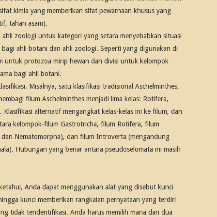
, sifat kimia yang memberikan sifat pewarnaan khusus yang
tif, tahan asam).
 ahli zoologi untuk kategori yang setara menyebabkan situasi
agi ahli botani dan ahli zoologi. Seperti yang digunakan di
um untuk protozoa mirip hewan dan divisi untuk kelompok
ama bagi ahli botani.
sifikasi. Misalnya, satu klasifikasi tradisional Aschelminthes,
membagi filum Aschelminthes menjadi lima kelas: Rotifera,
asifikasi alternatif mengangkat kelas-kelas ini ke filum, dan
ara kelompok-filum Gastrotricha, filum Rotifera, filum
 dan Nematomorpha), dan filum Introverta (mengandung
phala). Hubungan yang benar antara pseudoselomata ini masih
ketahui, Anda dapat menggunakan alat yang disebut kunci
ehingga kunci memberikan rangkaian pernyataan yang terdiri
ng tidak teridentifikasi. Anda harus memilih mana dari dua