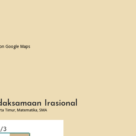
 on Google Maps
daksamaan Irasional
rta Timur
,
Matematika
,
SMA