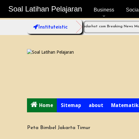
Soal Latihan Pelajaran
Soal Latihan Pelajaran
Business
Socia
engan Fokus Super Tinggi!
Instituteistic
Radarhot com Breaking News Math Scien
Home
Sitemap
about
Matematik
Peta Bimbel Jakarta Timur