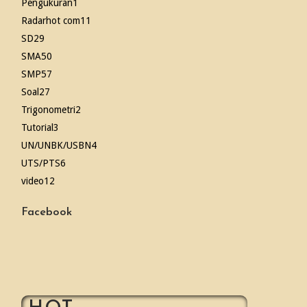
Pengukuran
1
Radarhot com
11
SD
29
SMA
50
SMP
57
Soal
27
Trigonometri
2
Tutorial
3
UN/UNBK/USBN
4
UTS/PTS
6
video
12
Facebook