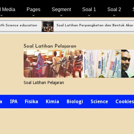
l Media
Pages
Segment
Soal 1
Soal 2
ce education
Soal Latihan Perpangkatan dan Bentuk Akar
Soal Latihan Pelajaran
Soal Latihan Pelajaran
a
IPA
Fisika
Kimia
Biologi
Science
Cookies