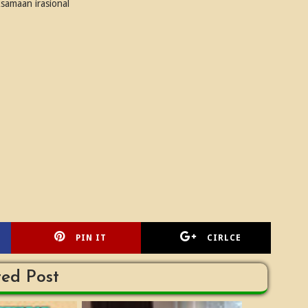
samaan irasional
PIN IT
CIRLCE
ted Post