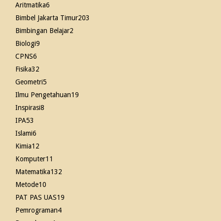
Aritmatika
6
Bimbel Jakarta Timur
203
Bimbingan Belajar
2
Biologi
9
CPNS
6
Fisika
32
Geometri
5
Ilmu Pengetahuan
19
Inspirasi
8
IPA
53
Islami
6
Kimia
12
Komputer
11
Matematika
132
Metode
10
PAT PAS UAS
19
Pemrograman
4