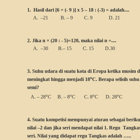
1. Hasil dari [6 + (- 9 )] x 5 – 18 : (-3) = adalah....
A. –21 B. – 9 C. 9 D. 21
2. Jika n × (20 : - 5)=120, maka nilai n =....
A. –30 B.– 15 C. 15 D.30
3. Suhu udara di suatu kota di Eropa ketika musim d
o
meningkat hingga menjadi 18
C. Berapa selisih suh
semi?
o
o
o
o
A. – 28
C B. – 8
C C. 8
C D. 28
C
4. Suatu kompetisi mempunyai aturan sebagai beriku
nilai –2 dan jika seri mendapat nilai 1. Regu Tangka
seri. Nilai yang didapat regu Tangkas adalah …..