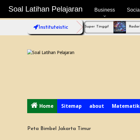
Soal Latihan Pelajaran
Soal Latihan Pelajaran
Business
Socia
 Bimbel Jakarta Timur dengan Fokus Super Tinggi!
Instituteistic
Radarhot com B
Home
Sitemap
about
Matematik
Peta Bimbel Jakarta Timur