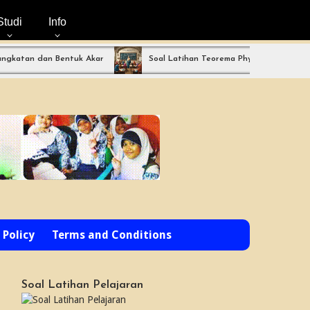
Studi
Info
dan Bentuk Akar
Soal Latihan Teorema Phytagoras by Bimbel Jakar
 Policy
Terms and Conditions
Soal Latihan Pelajaran