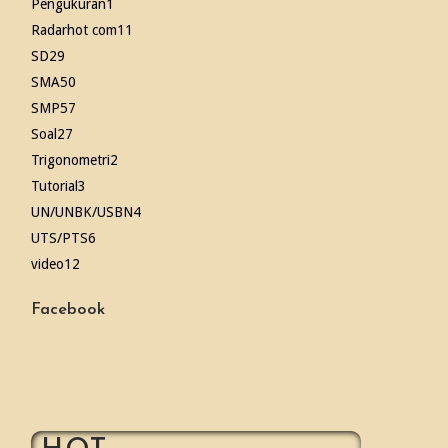
Pengukuran
1
Radarhot com
11
SD
29
SMA
50
SMP
57
Soal
27
Trigonometri
2
Tutorial
3
UN/UNBK/USBN
4
UTS/PTS
6
video
12
Facebook