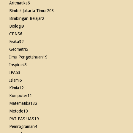
Aritmatika
6
Bimbel Jakarta Timur
203
Bimbingan Belajar
2
Biologi
9
CPNS
6
Fisika
32
Geometri
5
Ilmu Pengetahuan
19
Inspirasi
8
IPA
53
Islami
6
Kimia
12
Komputer
11
Matematika
132
Metode
10
PAT PAS UAS
19
Pemrograman
4