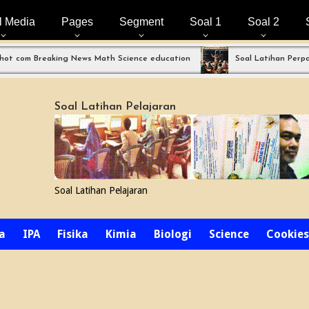
l Media
Pages
Segment
Soal 1
Soal 2
reaking News Math Science education
Soal Latihan Perpangkatan 
Soal Latihan Pelajaran
Soal Latihan Pelajaran
a
IPA
Fisika
Kimia
Biologi
Science
Cookies