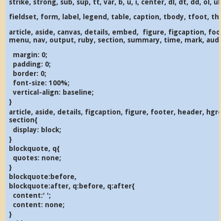
strike, strong, sub, sup, tt, var, b, u, i, center, dl, dt, dd, ol, ul, 
fieldset, form, label, legend, table, caption, tbody, tfoot, the
article, aside, canvas, details, embed, figure, figcaption, fo
menu, nav, output, ruby, section, summary, time, mark, audi
margin: 0;
padding: 0;
border: 0;
font-size: 100%;
vertical-align: baseline;
}
article, aside, details, figcaption, figure, footer, header, hg
section{
display: block;
}
blockquote, q{
quotes: none;
}
blockquote:before,
blockquote:after, q:before, q:after{
content:' ';
content: none;
}