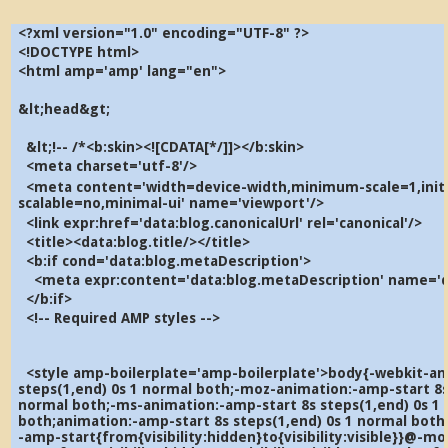
<?xml version="1.0" encoding="UTF-8" ?>
<!DOCTYPE html>
<html amp='amp' lang="en">
&lt;head&gt;
&lt;!-- /*<b:skin><![CDATA[*/]]></b:skin>
<meta charset='utf-8'/>
<meta content='width=device-width,minimum-scale=1,initia
scalable=no,minimal-ui' name='viewport'/>
<link expr:href='data:blog.canonicalUrl' rel='canonical'/>
<title><data:blog.title/></title>
<b:if cond='data:blog.metaDescription'>
<meta expr:content='data:blog.metaDescription' name='de
</b:if>
<!-- Required AMP styles -->
<style amp-boilerplate='amp-boilerplate'>body{-webkit-an
steps(1,end) 0s 1 normal both;-moz-animation:-amp-start 8s
normal both;-ms-animation:-amp-start 8s steps(1,end) 0s 1
both;animation:-amp-start 8s steps(1,end) 0s 1 normal bo
-amp-start{from{visibility:hidden}to{visibility:visible}}@-