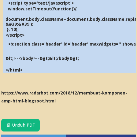
<script type='text/javascript'>
window.setTimeout(function(){
document.body.className=document.body.className.replac
&#39;&#39;);
}, 10);
</script>
<b:section class='header' id='header' maxwidgets='' show
&lt;!--</body>--&gt;&lt;/body&gt;
</html>
https://www.radarhot.com/2018/12/membuat-komponen-
amp-html-blogspot.html
📄 Unduh PDF