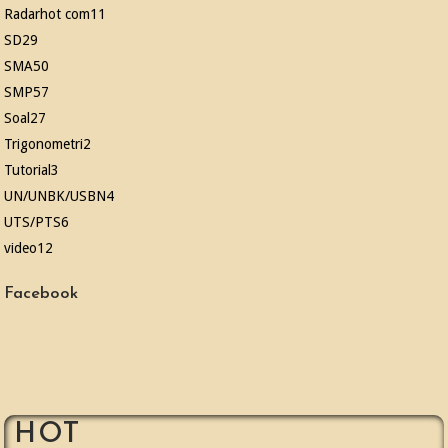
Radarhot com
11
SD
29
SMA
50
SMP
57
Soal
27
Trigonometri
2
Tutorial
3
UN/UNBK/USBN
4
UTS/PTS
6
video
12
Facebook
HOT