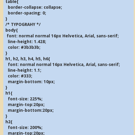
table{
border-collapse: collapse;
border-spacing: 0;
}
/* TYPOGRAHY */
body{
font: normal normal 16px Helvetica, Arial, sans-serif;
line-height: 1.428;
color: #3b3b3b;
}
h1, h2, h3, h4, h5, h6{
font: normal normal 16px Helvetica, Arial, sans-serif;
line-height: 1.1;
color: #333;
margin-bottom: 10px;
}
h1{
font-size: 225%;
margin-top:20px;
margin-bottom:20px;
}
h2{
font-size: 200%;
margin-top:20px;