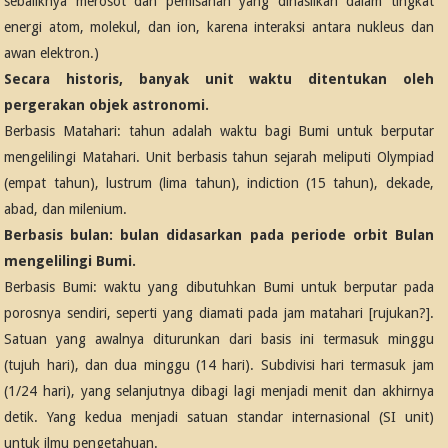
sebaliknya merosot dan pemisahan yang dihasilkan dalam tingkat
energi atom, molekul, dan ion, karena interaksi antara nukleus dan
awan elektron.)
Secara historis, banyak unit waktu ditentukan oleh
pergerakan objek astronomi.
Berbasis Matahari: tahun adalah waktu bagi Bumi untuk berputar
mengelilingi Matahari. Unit berbasis tahun sejarah meliputi Olympiad
(empat tahun), lustrum (lima tahun), indiction (15 tahun), dekade,
abad, dan milenium.
Berbasis bulan: bulan didasarkan pada periode orbit Bulan
mengelilingi Bumi.
Berbasis Bumi: waktu yang dibutuhkan Bumi untuk berputar pada
porosnya sendiri, seperti yang diamati pada jam matahari [rujukan?].
Satuan yang awalnya diturunkan dari basis ini termasuk minggu
(tujuh hari), dan dua minggu (14 hari). Subdivisi hari termasuk jam
(1/24 hari), yang selanjutnya dibagi lagi menjadi menit dan akhirnya
detik. Yang kedua menjadi satuan standar internasional (SI unit)
untuk ilmu pengetahuan.