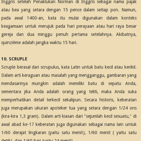
Inggris setelah Penaklukan Norman di Inggris sebagai nama pajak
atau bea yang setara dengan 15 pence dalam setiap pon. Namun,
pada awal 1400-an, kata itu mulai digunakan dalam konteks
keagamaan untuk merujuk pada hari perayaan atau hari raya besar
gereja dan dua minggu penuh pertama setelahnya. Akibatnya,
quinzième adalah jangka waktu 15 hari.
10. SCRUPLE
Scruple berasal dari scrupulus, kata Latin untuk batu kecil atau kerikil.
Dalam arti keraguan atau masalah yang mengganggu, gambaran yang
mendasarinya mungkin adalah memiliki batu di sepatu Anda,
sementara jika Anda adalah orang yang teliti, maka Anda suka
memperhatikan detail terkecil sekalipun. Secara historis, keberatan
juga merupakan ukuran apoteker tua yang setara dengan 1/24 ons
(kira-kira 1,3 gram). Dalam arti kiasan dari "sejumlah kecil sesuatu," di
awal abad ke-17 keberatan juga digunakan sebagai nama lain untuk
1/60 derajat lingkaran (yaitu satu menit), 1/60 menit ( yaitu satu
detik), dan 1/60 hari (yaitu 24 menit).