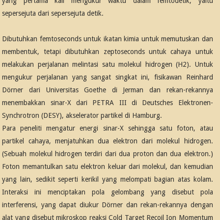
yang pertama kali mengukur waktu dalam femtodetik, yaitu
sepersejuta dari sepersejuta detik.
Dibutuhkan femtoseconds untuk ikatan kimia untuk memutuskan dan
membentuk, tetapi dibutuhkan zeptoseconds untuk cahaya untuk
melakukan perjalanan melintasi satu molekul hidrogen (H2). Untuk
mengukur perjalanan yang sangat singkat ini, fisikawan Reinhard
Dörner dari Universitas Goethe di Jerman dan rekan-rekannya
menembakkan sinar-X dari PETRA III di Deutsches Elektronen-
Synchrotron (DESY), akselerator partikel di Hamburg.
Para peneliti mengatur energi sinar-X sehingga satu foton, atau
partikel cahaya, menjatuhkan dua elektron dari molekul hidrogen.
(Sebuah molekul hidrogen terdiri dari dua proton dan dua elektron.)
Foton memantulkan satu elektron keluar dari molekul, dan kemudian
yang lain, sedikit seperti kerikil yang melompati bagian atas kolam.
Interaksi ini menciptakan pola gelombang yang disebut pola
interferensi, yang dapat diukur Dörner dan rekan-rekannya dengan
alat yang disebut mikroskop reaksi Cold Target Recoil Ion Momentum