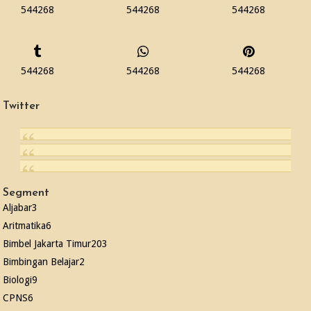
544268
544268
544268
544268
544268
544268
Twitter
Segment
Aljabar
3
Aritmatika
6
Bimbel Jakarta Timur
203
Bimbingan Belajar
2
Biologi
9
CPNS
6