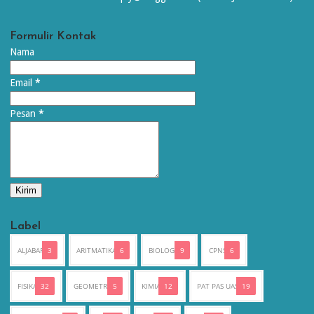
Formulir Kontak
Nama
Email
*
Pesan
*
Label
ALJABAR
3
ARITMATIKA
6
BIOLOGI
9
CPNS
6
FISIKA
32
GEOMETRI
5
KIMIA
12
PAT PAS UAS
19