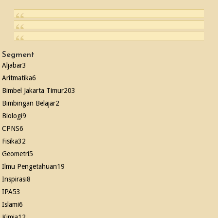
Segment
Aljabar
3
Aritmatika
6
Bimbel Jakarta Timur
203
Bimbingan Belajar
2
Biologi
9
CPNS
6
Fisika
32
Geometri
5
Ilmu Pengetahuan
19
Inspirasi
8
IPA
53
Islami
6
Kimia
12