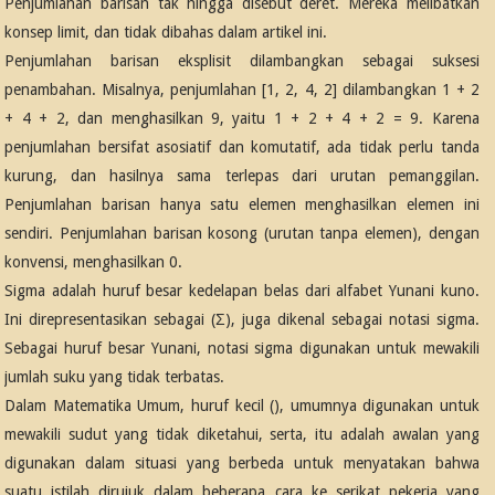
Penjumlahan barisan tak hingga disebut deret. Mereka melibatkan
konsep limit, dan tidak dibahas dalam artikel ini.
Penjumlahan barisan eksplisit dilambangkan sebagai suksesi
penambahan. Misalnya, penjumlahan [1, 2, 4, 2] dilambangkan 1 + 2
+ 4 + 2, dan menghasilkan 9, yaitu 1 + 2 + 4 + 2 = 9. Karena
penjumlahan bersifat asosiatif dan komutatif, ada tidak perlu tanda
kurung, dan hasilnya sama terlepas dari urutan pemanggilan.
Penjumlahan barisan hanya satu elemen menghasilkan elemen ini
sendiri. Penjumlahan barisan kosong (urutan tanpa elemen), dengan
konvensi, menghasilkan 0.
Sigma adalah huruf besar kedelapan belas dari alfabet Yunani kuno.
Ini direpresentasikan sebagai (Σ), juga dikenal sebagai notasi sigma.
Sebagai huruf besar Yunani, notasi sigma digunakan untuk mewakili
jumlah suku yang tidak terbatas.
Dalam Matematika Umum, huruf kecil (), umumnya digunakan untuk
mewakili sudut yang tidak diketahui, serta, itu adalah awalan yang
digunakan dalam situasi yang berbeda untuk menyatakan bahwa
suatu istilah dirujuk dalam beberapa cara ke serikat pekerja yang