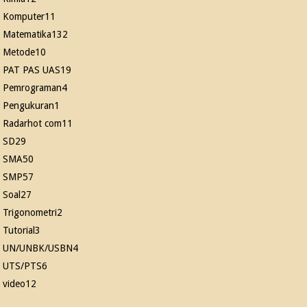
Komputer
11
Matematika
132
Metode
10
PAT PAS UAS
19
Pemrograman
4
Pengukuran
1
Radarhot com
11
SD
29
SMA
50
SMP
57
Soal
27
Trigonometri
2
Tutorial
3
UN/UNBK/USBN
4
UTS/PTS
6
video
12