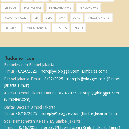
METODE
PAT PAS UAS
PEMROGRAMAN
PENGUKURAN
RADARHOT COM
SD
SMA
SMP
SOAL
TRIGONOMETRI
TUTORIAL
UN/UNBK/USBN
UTS/PTS
VIDEO
Radarhot com
Bimbeles com Bimbel Jakarta
Timur
- 8/24/2025
- noreply@blogger.com (Bimbeles.com)
Bimbel Jakarta Timur
- 8/22/2025
- noreply@blogger.com (Bimbel
Jakarta Timur)
Alamat Bimbel Jakarta Timur
- 8/20/2025
- noreply@blogger.com
(Bimbeles.com)
Daftar Bacaan Bimbel Jakarta
Timur
- 8/18/2025
- noreply@blogger.com (Bimbel Jakarta Timur)
Soal Kemagnetan Kelas 9 By Bimbel Jakarta
TImur
- 8/16/2025
- noreply@blogger.com (Bimbel Jakarta Timur)