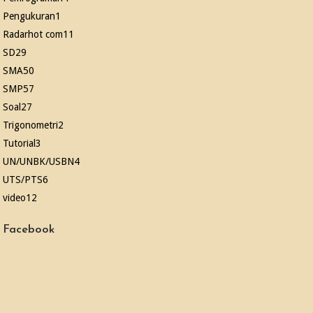
Pengukuran
1
Radarhot com
11
SD
29
SMA
50
SMP
57
Soal
27
Trigonometri
2
Tutorial
3
UN/UNBK/USBN
4
UTS/PTS
6
video
12
Facebook