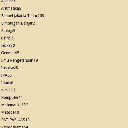
Aljabar
3
Aritmatika
6
Bimbel Jakarta Timur
203
Bimbingan Belajar
2
Biologi
9
CPNS
6
Fisika
32
Geometri
5
Ilmu Pengetahuan
19
Inspirasi
8
IPA
53
Islami
6
Kimia
12
Komputer
11
Matematika
132
Metode
10
PAT PAS UAS
19
Pemrograman
4