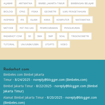
ALJABAR
ARITMATIKA
BIMBEL JAKARTA TIMUR
BIMBINGAN BELAJAR
BIOLOGI
CPNS
FISIKA
GEOMETRI
ILMU PENGETAHUAN
INSPIRASI
IPA
ISLAMI
KIMIA
KOMPUTER
MATEMATIKA
METODE
PAT PAS UAS
PEMROGRAMAN
PENGUKURAN
RADARHOT COM
SD
SMA
SMP
SOAL
TRIGONOMETRI
TUTORIAL
UN/UNBK/USBN
UTS/PTS
VIDEO
Radarhot com
Bimbeles com Bimbel Jakarta
Timur
- 8/24/2025
- noreply@blogger.com (Bimbeles.com)
Bimbel Jakarta Timur
- 8/22/2025
- noreply@blogger.com (Bimbel
Jakarta Timur)
Alamat Bimbel Jakarta Timur
- 8/20/2025
- noreply@blogger.com
(Bimbeles.com)