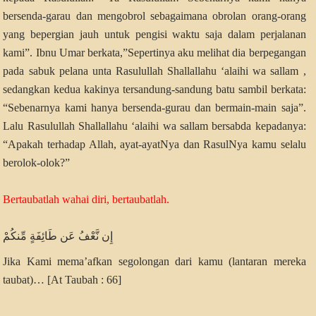
bersenda-garau dan mengobrol sebagaimana obrolan orang-orang
yang bepergian jauh untuk pengisi waktu saja dalam perjalanan
kami”. Ibnu Umar berkata,”Sepertinya aku melihat dia berpegangan
pada sabuk pelana unta Rasulullah Shallallahu ‘alaihi wa sallam ,
sedangkan kedua kakinya tersandung-sandung batu sambil berkata:
“Sebenarnya kami hanya bersenda-gurau dan bermain-main saja”.
Lalu Rasulullah Shallallahu ‘alaihi wa sallam bersabda kepadanya:
“Apakah terhadap Allah, ayat-ayatNya dan RasulNya kamu selalu
berolok-olok?”
Bertaubatlah wahai diri, bertaubatlah.
إِن نَّعْفُ عَن طَائِفَةٍ مِّنكُمْ
Jika Kami mema’afkan segolongan dari kamu (lantaran mereka
taubat)… [At Taubah : 66]