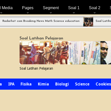
l Media
Pages
Segment
Soal 1
Soal 2
ot com Breaking News Math Science education
Soal Latihan Perp
Soal Latihan Pelajaran
Soal Latihan Pelajaran
a
IPA
Fisika
Kimia
Biologi
Science
Cookies