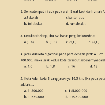
2. Semuatempat ini ada pada arah Barat Laut dari rumah A
a.Sekolah
c.kantor pos
b. tokobuku
d. rumahsakit
3. Untukberbelanja, ibu Avi harus pergi ke koordinat….
a.(C,4)
b. (C,3)
c. (5,C)
d. (4,C)
4. Jarak duakota digambar pada peta dengan jarak 4,5 cm. 
400.000, maka jarak kedua kota tersebut sebenarnyaadal
a. 1,6
b. 1,8
c. 16
d. 18
5. Kota Adan kota B yang jaraknya 16,5 km. Jika pada pe
adalah….
a. 1 :500.000
c. 1 :5.000.000
b. 1 :550.000
d. 1 :5.500.000