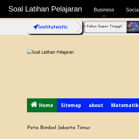
Soal Latihan Pelajaran
Soal Latihan Pelajaran
Business
Socia
das? Coba Bimbel Jakarta Timur dengan Fokus Super Tinggi!
Instituteistic
Radarh
Home
Sitemap
about
Matematik
Peta Bimbel Jakarta Timur