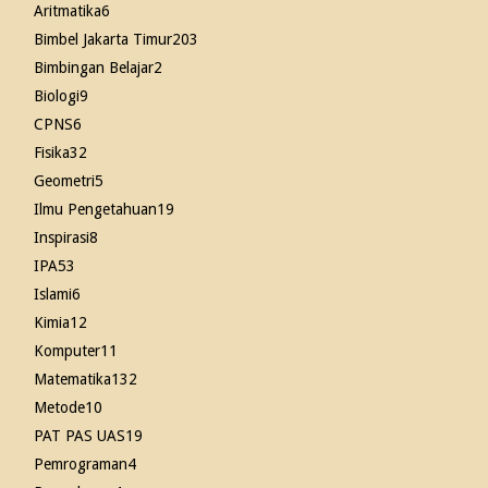
Aritmatika
6
Bimbel Jakarta Timur
203
Bimbingan Belajar
2
Biologi
9
CPNS
6
Fisika
32
Geometri
5
Ilmu Pengetahuan
19
Inspirasi
8
IPA
53
Islami
6
Kimia
12
Komputer
11
Matematika
132
Metode
10
PAT PAS UAS
19
Pemrograman
4