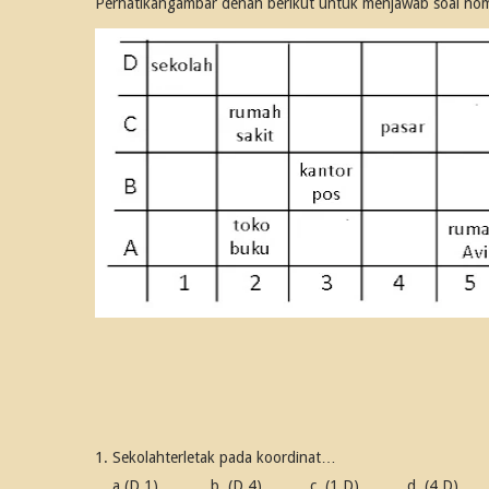
Perhatikangambar denah berikut untuk menjawab soal no
1. Sekolahterletak pada koordinat…
a.(D,1)
b. (D,4)
c. (1,D)
d. (4,D)