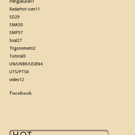
Pengukuran
1
Radarhot com
11
SD
29
SMA
50
SMP
57
Soal
27
Trigonometri
2
Tutorial
3
UN/UNBK/USBN
4
UTS/PTS
6
video
12
Facebook