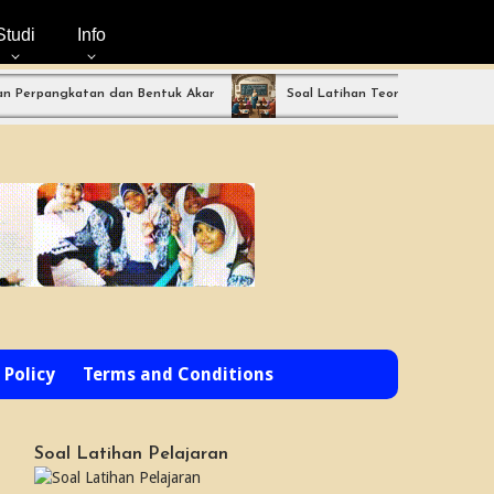
Studi
Info
angkatan dan Bentuk Akar
Soal Latihan Teorema Phytagoras by Bimb
 Policy
Terms and Conditions
Soal Latihan Pelajaran