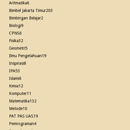
Aritmatika
6
Bimbel Jakarta Timur
203
Bimbingan Belajar
2
Biologi
9
CPNS
6
Fisika
32
Geometri
5
Ilmu Pengetahuan
19
Inspirasi
8
IPA
53
Islami
6
Kimia
12
Komputer
11
Matematika
132
Metode
10
PAT PAS UAS
19
Pemrograman
4