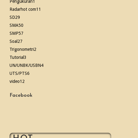
Pengukuran
1
Radarhot com
11
SD
29
SMA
50
SMP
57
Soal
27
Trigonometri
2
Tutorial
3
UN/UNBK/USBN
4
UTS/PTS
6
video
12
Facebook