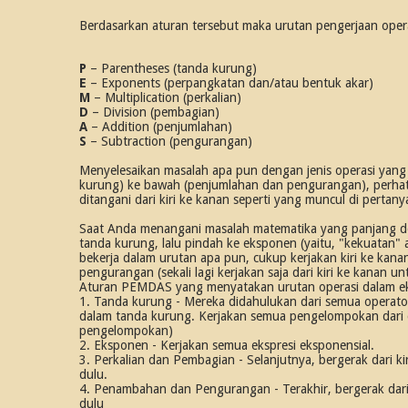
Berdasarkan aturan tersebut maka urutan pengerjaan oper
P
– Parentheses (tanda kurung)
E
– Exponents (perpangkatan dan/atau bentuk akar)
M
– Multiplication (perkalian)
D
– Division (pembagian)
A
– Addition (penjumlahan)
S
– Subtraction (pengurangan)
Menyelesaikan masalah apa pun dengan jenis operasi yang b
kurung) ke bawah (penjumlahan dan pengurangan), perhat
ditangani dari kiri ke kanan seperti yang muncul di pertany
Saat Anda menangani masalah matematika yang panjang d
tanda kurung, lalu pindah ke eksponen (yaitu, "kekuatan"
bekerja dalam urutan apa pun, cukup kerjakan kiri ke kan
pengurangan (sekali lagi kerjakan saja dari kiri ke kanan unt
Aturan PEMDAS yang menyatakan urutan operasi dalam eksp
1. Tanda kurung - Mereka didahulukan dari semua operato
dalam tanda kurung. Kerjakan semua pengelompokan dari 
pengelompokan)
2. Eksponen - Kerjakan semua ekspresi eksponensial.
3. Perkalian dan Pembagian - Selanjutnya, bergerak dari 
dulu.
4. Penambahan dan Pengurangan - Terakhir, bergerak dari
dulu