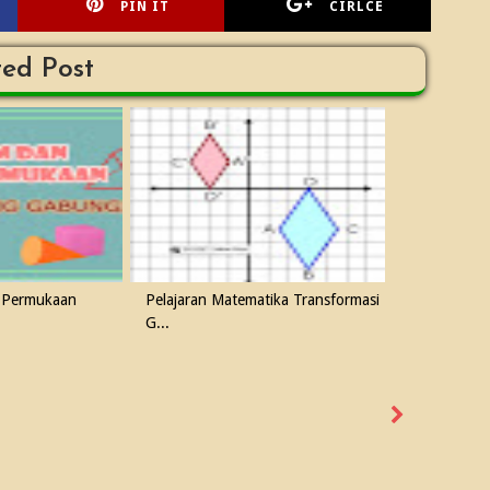
PIN IT
CIRLCE
ted Post
 Permukaan
Pelajaran Matematika Transformasi
G...