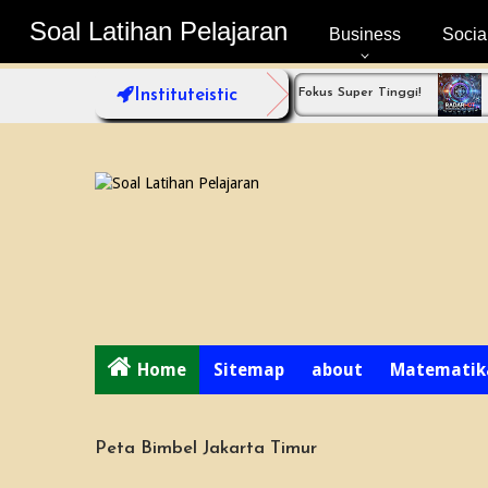
Soal Latihan Pelajaran
Soal Latihan Pelajaran
Business
Socia
as? Coba Bimbel Jakarta Timur dengan Fokus Super Tinggi!
Instituteistic
Radarho
Home
Sitemap
about
Matematik
Peta Bimbel Jakarta Timur