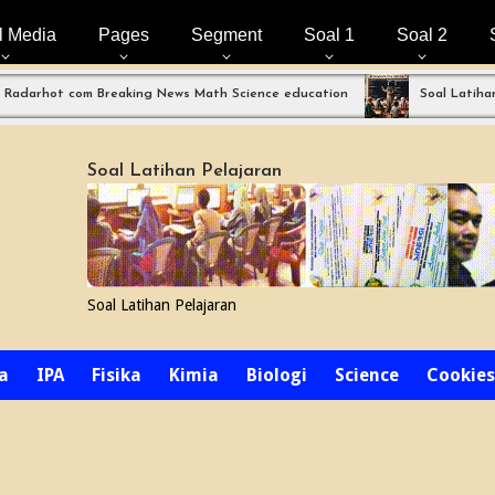
l Media
Pages
Segment
Soal 1
Soal 2
t com Breaking News Math Science education
Soal Latihan Perpa
Soal Latihan Pelajaran
Soal Latihan Pelajaran
a
IPA
Fisika
Kimia
Biologi
Science
Cookies