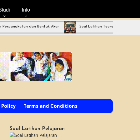
Studi
Info
ngkatan dan Bentuk Akar
Soal Latihan Teorema Phytagoras by Bimb
 Policy
Terms and Conditions
Soal Latihan Pelajaran