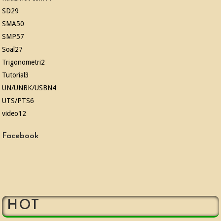
SD
29
SMA
50
SMP
57
Soal
27
Trigonometri
2
Tutorial
3
UN/UNBK/USBN
4
UTS/PTS
6
video
12
Facebook
HOT