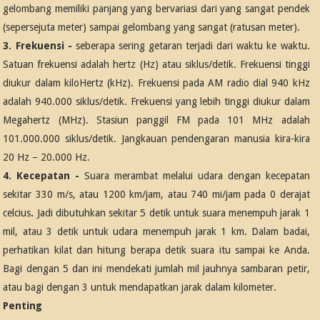
gelombang memiliki panjang yang bervariasi dari yang sangat pendek
(sepersejuta meter) sampai gelombang yang sangat (ratusan meter).
3. Frekuensi -
seberapa sering getaran terjadi dari waktu ke waktu.
Satuan frekuensi adalah hertz (Hz) atau siklus/detik. Frekuensi tinggi
diukur dalam kiloHertz (kHz). Frekuensi pada AM radio dial 940 kHz
adalah 940.000 siklus/detik. Frekuensi yang lebih tinggi diukur dalam
Megahertz (MHz). Stasiun panggil FM pada 101 MHz adalah
101.000.000 siklus/detik. Jangkauan pendengaran manusia kira-kira
20 Hz – 20.000 Hz.
4. Kecepatan -
Suara merambat melalui udara dengan kecepatan
sekitar 330 m/s, atau 1200 km/jam, atau 740 mi/jam pada 0 derajat
celcius
.
Jadi dibutuhkan sekitar 5 detik untuk suara menempuh jarak 1
mil, atau 3 detik untuk udara menempuh jarak 1 km. Dalam badai,
perhatikan kilat dan hitung berapa detik suara itu sampai ke Anda.
Bagi dengan 5 dan ini mendekati jumlah mil jauhnya sambaran petir,
atau bagi dengan 3 untuk mendapatkan jarak dalam kilometer.
Penting