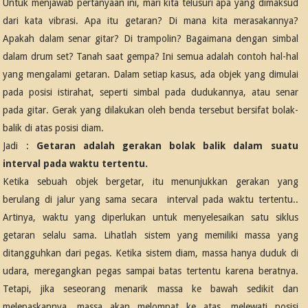
Untuk menjawab pertanyaan ini, mari kita telusuri apa yang dimaksud
dari kata vibrasi. Apa itu getaran? Di mana kita merasakannya?
Apakah dalam senar gitar? Di trampolin? Bagaimana dengan simbal
dalam drum set? Tanah saat gempa? Ini semua adalah contoh hal-hal
yang mengalami getaran. Dalam setiap kasus, ada objek yang dimulai
pada posisi istirahat, seperti simbal pada dudukannya, atau senar
pada gitar. Gerak yang dilakukan oleh benda tersebut bersifat bolak-
balik di atas posisi diam.
Jadi :
Getaran adalah gerakan bolak balik dalam suatu
interval pada waktu tertentu.
Ketika sebuah objek bergetar, itu menunjukkan gerakan yang
berulang di jalur yang sama secara
interval pada waktu tertentu.
.
Artinya, waktu yang diperlukan untuk menyelesaikan satu siklus
getaran selalu sama. Lihatlah sistem yang memiliki massa yang
ditangguhkan dari pegas. Ketika sistem diam, massa hanya duduk di
udara, meregangkan pegas sampai batas tertentu karena beratnya.
Tetapi, jika seseorang menarik massa ke bawah sedikit dan
melepaskannya, massa akan melompat ke atas, melewati posisi