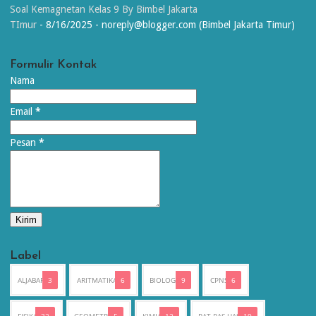
Soal Kemagnetan Kelas 9 By Bimbel Jakarta
TImur
- 8/16/2025
- noreply@blogger.com (Bimbel Jakarta Timur)
Formulir Kontak
Nama
Email
*
Pesan
*
Label
ALJABAR
3
ARITMATIKA
6
BIOLOGI
9
CPNS
6
FISIKA
32
GEOMETRI
5
KIMIA
12
PAT PAS UAS
19