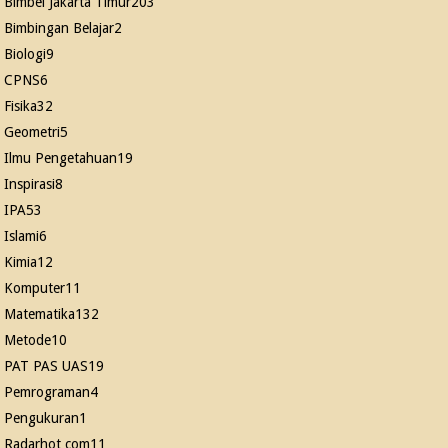
Bimbel Jakarta Timur
203
Bimbingan Belajar
2
Biologi
9
CPNS
6
Fisika
32
Geometri
5
Ilmu Pengetahuan
19
Inspirasi
8
IPA
53
Islami
6
Kimia
12
Komputer
11
Matematika
132
Metode
10
PAT PAS UAS
19
Pemrograman
4
Pengukuran
1
Radarhot com
11