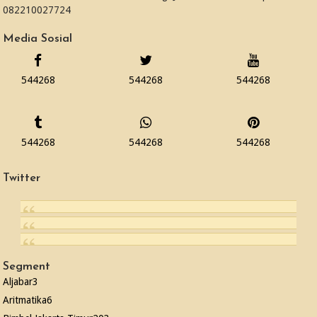
082210027724
Media Sosial
544268
544268
544268
544268
544268
544268
Twitter
Segment
Aljabar
3
Aritmatika
6