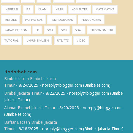
INSPIRASI
IPA
ISLAMI
KIMIA
KOMPUTER
MATEMATIKA
METODE
PAT PAS UAS
PEMROGRAMAN
PENGUKURAN
RADARHOT COM
SD
SMA
SMP
SOAL
TRIGONOMETRI
TUTORIAL
UN/UNBK/USBN
UTS/PTS
VIDEO
Radarhot com
Bimbeles com Bimbel Jakarta
Timur
- 8/24/2025
- noreply@blogger.com (Bimbeles.com)
Bimbel Jakarta Timur
- 8/22/2025
- noreply@blogger.com (Bimbel
Jakarta Timur)
Alamat Bimbel Jakarta Timur
- 8/20/2025
- noreply@blogger.com
(Bimbeles.com)
Daftar Bacaan Bimbel Jakarta
Timur
- 8/18/2025
- noreply@blogger.com (Bimbel Jakarta Timur)