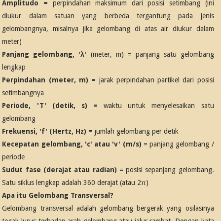
Amplitudo =
perpindahan maksimum dari posisi setimbang (ini
diukur dalam satuan yang berbeda tergantung pada jenis
gelombangnya, misalnya jika gelombang di atas air diukur dalam
meter)
Panjang gelombang, 'λ'
(meter, m) = panjang satu gelombang
lengkap
Perpindahan (meter, m) =
jarak perpindahan partikel dari posisi
setimbangnya
Periode, 'T' (detik, s) =
waktu untuk menyelesaikan satu
gelombang
Frekuensi, 'f' (Hertz, Hz) =
jumlah gelombang per detik
Kecepatan gelombang, 'c' atau 'v' (m/s)
= panjang gelombang /
periode
Sudut fase (derajat atau radian)
= posisi sepanjang gelombang.
Satu siklus lengkap adalah 360 derajat (atau 2π)
Apa itu Gelombang Transversal?
Gelombang transversal adalah gelombang bergerak yang osilasinya