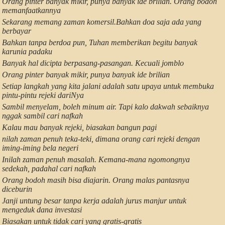
Orang pinter banyak mikir, punya banyak ide brilian. Orang bodoh
memanfaatkannya
Sekarang memang zaman komersil.Bahkan doa saja ada yang
berbayar
Bahkan tanpa berdoa pun, Tuhan memberikan begitu banyak
karunia padaku
Banyak hal dicipta berpasang-pasangan. Kecuali jomblo
Orang pinter banyak mikir, punya banyak ide brilian
Setiap langkah yang kita jalani adalah satu upaya untuk membuka
pintu-pintu rejeki dariNya
Sambil menyelam, boleh minum air. Tapi kalo dakwah sebaiknya
nggak sambil cari nafkah
Kalau mau banyak rejeki, biasakan bangun pagi
nilah zaman penuh teka-teki, dimana orang cari rejeki dengan
iming-iming bela negeri
Inilah zaman penuh masalah. Kemana-mana ngomongnya
sedekah, padahal cari nafkah
Orang bodoh masih bisa diajarin. Orang malas pantasnya
diceburin
Janji untung besar tanpa kerja adalah jurus manjur untuk
mengeduk dana investasi
Biasakan untuk tidak cari yang gratis-gratis