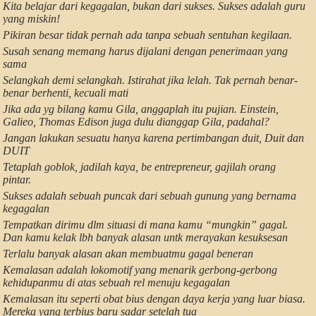
Kita belajar dari kegagalan, bukan dari sukses. Sukses adalah guru
yang miskin!
Pikiran besar tidak pernah ada tanpa sebuah sentuhan kegilaan.
Susah senang memang harus dijalani dengan penerimaan yang
sama
Selangkah demi selangkah. Istirahat jika lelah. Tak pernah benar-
benar berhenti, kecuali mati
Jika ada yg bilang kamu Gila, anggaplah itu pujian. Einstein,
Galieo, Thomas Edison juga dulu dianggap Gila, padahal?
Jangan lakukan sesuatu hanya karena pertimbangan duit, Duit dan
DUIT
Tetaplah goblok, jadilah kaya, be entrepreneur, gajilah orang
pintar.
Sukses adalah sebuah puncak dari sebuah gunung yang bernama
kegagalan
Tempatkan dirimu dlm situasi di mana kamu “mungkin” gagal.
Dan kamu kelak lbh banyak alasan untk merayakan kesuksesan
Terlalu banyak alasan akan membuatmu gagal beneran
Kemalasan adalah lokomotif yang menarik gerbong-gerbong
kehidupanmu di atas sebuah rel menuju kegagalan
Kemalasan itu seperti obat bius dengan daya kerja yang luar biasa.
Mereka yang terbius baru sadar setelah tua