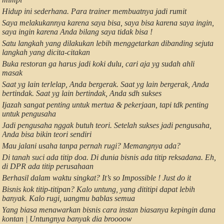
Hidup ini sederhana. Para trainer membuatnya jadi rumit
Saya melakukannya karena saya bisa, saya bisa karena saya ingin,
saya ingin karena Anda bilang saya tidak bisa !
Satu langkah yang dilakukan lebih menggetarkan dibanding sejuta
langkah yang dicita-citakan
Buka restoran ga harus jadi koki dulu, cari aja yg sudah ahli
masak
Saat yg lain terlelap, Anda bergerak. Saat yg lain bergerak, Anda
bertindak. Saat yg lain bertindak, Anda sdh sukses
Ijazah sangat penting untuk mertua & pekerjaan, tapi tdk penting
untuk pengusaha
Jadi pengusaha nggak butuh teori. Setelah sukses jadi pengusaha,
Anda bisa bikin teori sendiri
Mau jalani usaha tanpa pernah rugi? Memangnya ada?
Di tanah suci ada titip doa. Di dunia bisnis ada titip reksadana. Eh,
di DPR ada titip perusahaan
Berhasil dalam waktu singkat? It’s so Impossible ! Just do it
Bisnis kok titip-titipan? Kalo untung, yang dititipi dapat lebih
banyak. Kalo rugi, uangmu bablas semua
Yang biasa menawarkan bisnis cara instan biasanya kepingin dana
kontan | Untungnya banyak dia broooow