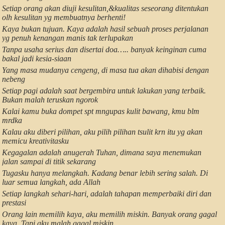
Setiap orang akan diuji kesulitan,&kualitas seseorang ditentukan
olh kesulitan yg membuatnya berhenti!
Kaya bukan tujuan. Kaya adalah hasil sebuah proses perjalanan
yg penuh kenangan manis tak terlupakan
Tanpa usaha serius dan disertai doa….. banyak keinginan cuma
bakal jadi kesia-siaan
Yang masa mudanya cengeng, di masa tua akan dihabisi dengan
nebeng
Setiap pagi adalah saat bergembira untuk lakukan yang terbaik.
Bukan malah teruskan ngorok
Kalai kamu buka dompet spt mngupas kulit bawang, kmu blm
mrdka
Kalau aku diberi pilihan, aku pilih pilihan tsulit krn itu yg akan
memicu kreativitasku
Kegagalan adalah anugerah Tuhan, dimana saya menemukan
jalan sampai di titik sekarang
Tugasku hanya melangkah. Kadang benar lebih sering salah. Di
luar semua langkah, ada Allah
Setiap langkah sehari-hari, adalah tahapan memperbaiki diri dan
prestasi
Orang lain memilih kaya, aku memilih miskin. Banyak orang gagal
kaya. Tapi aku malah gagal miskin