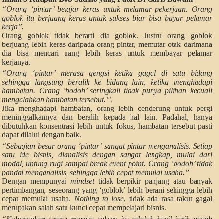
“Orang ‘pintar’ belajar keras untuk melamar pekerjaan. Orang
goblok itu berjuang keras untuk sukses biar bisa bayar pelamar
kerja”.
Orang goblok tidak berarti dia goblok. Justru orang goblok
berjuang lebih keras daripada orang pintar, memutar otak darimana
dia bisa mencari uang lebih keras untuk membayar pelamar
kerjanya.
“Orang ‘pintar’ merasa gengsi ketika gagal di satu bidang
sehingga langsung beralih ke bidang lain, ketika menghadapi
hambatan. Orang ‘bodoh’ seringkali tidak punya pilihan kecuali
mengalahkan hambatan tersebut.”\
Jika menghadapi hambatan, orang lebih cenderung untuk pergi
meninggalkannya dan beralih kepada hal lain. Padahal, hanya
dibutuhkan konsentrasi lebih untuk fokus, hambatan tersebut pasti
dapat dilalui dengan baik.
“Sebagian besar orang ‘pintar’ sangat pintar menganalisis. Setiap
satu ide bisnis, dianalisis dengan sangat lengkap, mulai dari
modal, untung rugi sampai break event point. Orang ‘bodoh’ tidak
pandai menganalisis, sehingga lebih cepat memulai usaha.”
Dengan mempunyai
mindset
tidak berpikir panjang atau banyak
pertimbangan, seseorang yang ‘goblok’ lebih berani sehingga lebih
cepat memulai usaha.
Nothing to lose
, tidak ada rasa takut gagal
merupakan salah satu kunci cepat mempelajari bisnis.
“Kebanyakan orang merasa sukses itu adalah hasil jarih payah