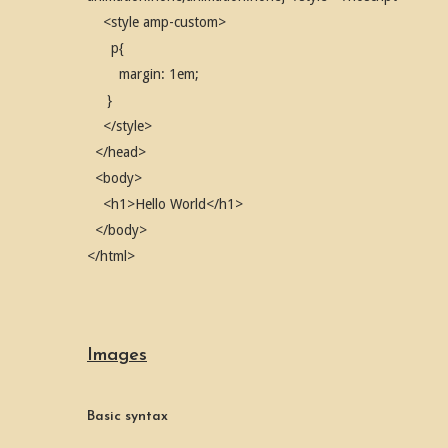
<style amp-custom>
p{
margin: 1em;
}
</style>
</head>
<body>
<h1>Hello World</h1>
</body>
</html>
Images
Basic syntax