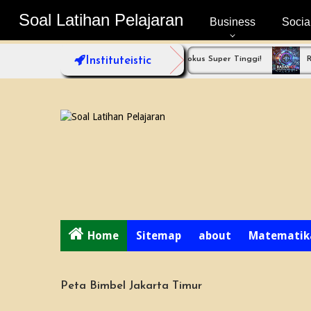
Soal Latihan Pelajaran
Soal Latihan Pelajaran
Business
Socia
 Coba Bimbel Jakarta Timur dengan Fokus Super Tinggi!
Instituteistic
Radarhot 
Home
Sitemap
about
Matematik
Peta Bimbel Jakarta Timur