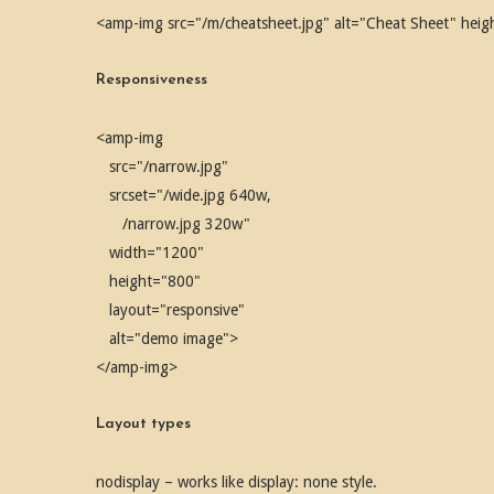
<amp-img src="/m/cheatsheet.jpg" alt="Cheat Sheet" he
Responsiveness
<amp-img
src="/narrow.jpg"
srcset="/wide.jpg 640w,
/narrow.jpg 320w"
width="1200"
height="800"
layout="responsive"
alt="demo image">
</amp-img>
Layout types
nodisplay – works like display: none style.