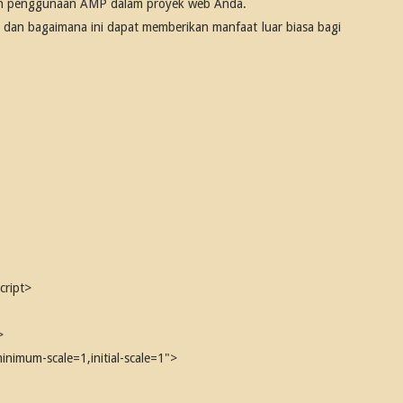
kan penggunaan AMP dalam proyek web Anda.
an bagaimana ini dapat memberikan manfaat luar biasa bagi
cript>
>
imum-scale=1,initial-scale=1">