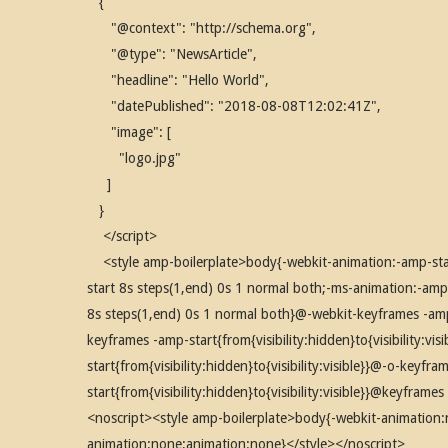
{
"@context": "http://schema.org",
"@type": "NewsArticle",
"headline": "Hello World",
"datePublished": "2018-08-08T12:02:41Z",
"image": [
"logo.jpg"
]
}
</script>
<style amp-boilerplate>body{-webkit-animation:-amp-star
start 8s steps(1,end) 0s 1 normal both;-ms-animation:-amp
8s steps(1,end) 0s 1 normal both}@-webkit-keyframes -amp-st
keyframes -amp-start{from{visibility:hidden}to{visibility:v
start{from{visibility:hidden}to{visibility:visible}}@-o-keyfr
start{from{visibility:hidden}to{visibility:visible}}@keyframes 
<noscript><style amp-boilerplate>body{-webkit-animation
animation:none;animation:none}</style></noscript>