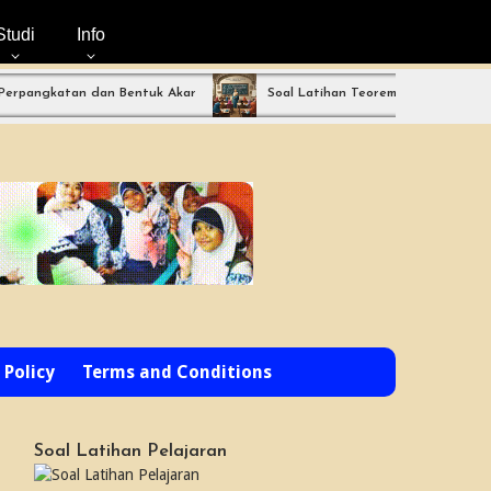
Studi
Info
atan dan Bentuk Akar
Soal Latihan Teorema Phytagoras by Bimbel 
 Policy
Terms and Conditions
Soal Latihan Pelajaran