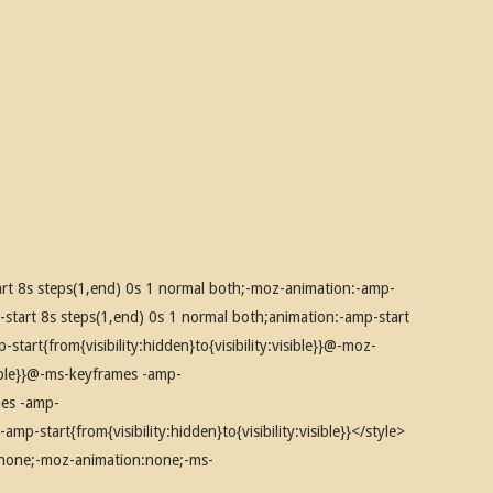
t 8s steps(1,end) 0s 1 normal both;-moz-animation:-amp-
-start 8s steps(1,end) 0s 1 normal both;animation:-amp-start
art{from{visibility:hidden}to{visibility:visible}}@-moz-
isible}}@-ms-keyframes -amp-
ames -amp-
-amp-start{from{visibility:hidden}to{visibility:visible}}</style>
:none;-moz-animation:none;-ms-