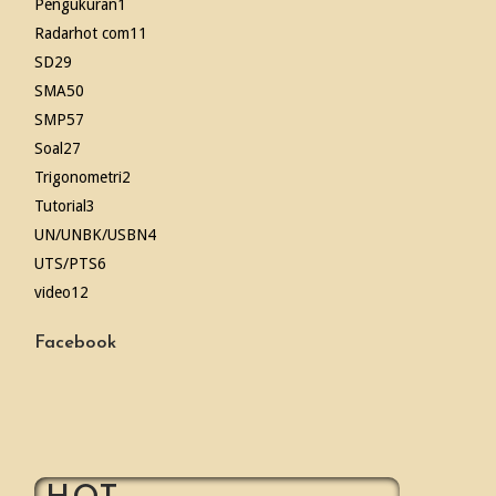
Pengukuran
1
Radarhot com
11
SD
29
SMA
50
SMP
57
Soal
27
Trigonometri
2
Tutorial
3
UN/UNBK/USBN
4
UTS/PTS
6
video
12
Facebook