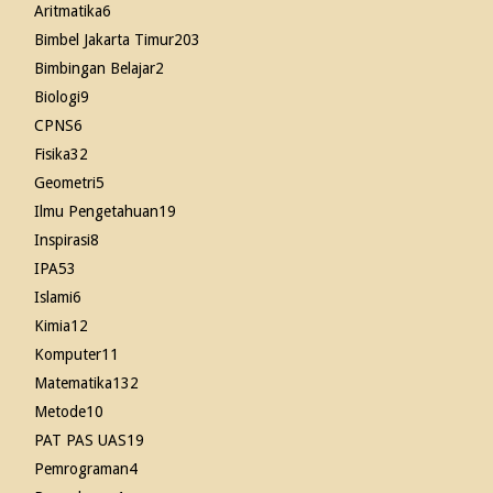
Aritmatika
6
Bimbel Jakarta Timur
203
Bimbingan Belajar
2
Biologi
9
CPNS
6
Fisika
32
Geometri
5
Ilmu Pengetahuan
19
Inspirasi
8
IPA
53
Islami
6
Kimia
12
Komputer
11
Matematika
132
Metode
10
PAT PAS UAS
19
Pemrograman
4