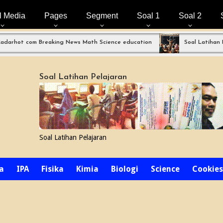
l Media
Pages
Segment
Soal 1
Soal 2
com Breaking News Math Science education
Soal Latihan Perpangk
Soal Latihan Pelajaran
Soal Latihan Pelajaran
a
IPA
Fisika
Kimia
Biologi
Science
Cookies