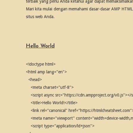
terbaik yang perlu Anda ketahui agar dapat memaksimal
Mari kita mulai dengan memahami dasar-dasar AMP HTML d
situs web Anda.
Hello World
<!doctype html>
<html amp lang="en">
<head>
<meta charset="utf-8">
<script async src="https://cdn.ampproject.org/v0.js"></s
<title>Hello World!</title>
<link rel="canonical" href="https://htmlcheatsheet.com"
<meta name="viewport" content="width=device-width,min
<script type="application/ld+json">